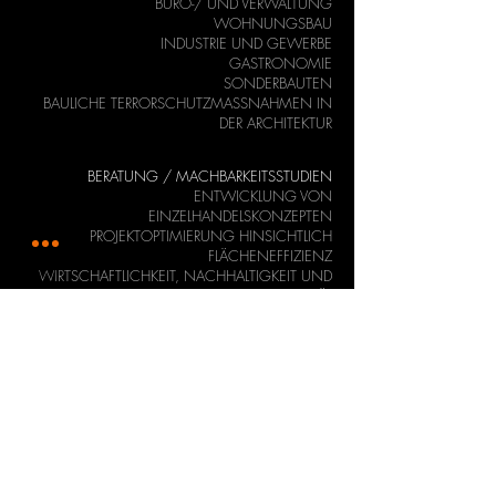
BÜRO-/ UND VERWALTUNG
WOHNUNGSBAU
INDUSTRIE UND GEWERBE
GASTRONOMIE
SONDERBAUTEN
BAULICHE TERRORSCHUTZMASSNAHMEN IN
DER ARCHITEKTUR
BERATUNG / MACHBARKEITSSTUDIEN
ENTWICKLUNG VON
EINZELHANDELSKONZEPTEN
PROJEKTOPTIMIERUNG HINSICHTLICH
FLÄCHENEFFIZIENZ
WIRTSCHAFTLICHKEIT, NACHHALTIGKEIT UND
FUNKTIONALITÄT
STRATEGISCHE FLANKIERUNG DER
KOMMUNIKATION
MIT POLITIK, BEHÖRDEN UND EIGENTÜMERN
ENTWICKLUNG UND OPTIMIERUNG VON
PROJEKTIDEEN UND NUTZUNGSKONZEPTEN
MARKTANALYSE, WIRTSCHAFTLICHE
OPTIMIERUNG
BIM - BUILDING INFORMATION MODELING